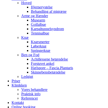
Hoved
Hjernerystelse
Behandling af migræne
Arme og Hænder
Musearm
Golfalbue
Karpaltunnelsyndrom
Tennisalbue
Knæ
Knæsmerter
Løberknæ
Springerknæ
Ben og Fod
Achillessene betændelse
Forstuvet ankel
Hælspore – Fascia.Plantaris
Skinnebensbetændelse
Ledgigt
Priser
Klinikken
Vores behandlere
Praktisk info
Referencer
Kontakt
Online booking