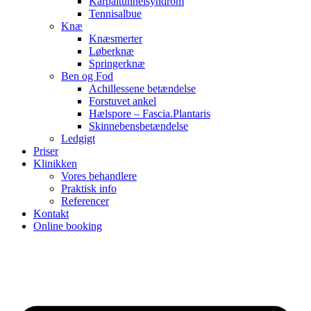
Karpaltunnelsyndrom
Tennisalbue
Knæ
Knæsmerter
Løberknæ
Springerknæ
Ben og Fod
Achillessene betændelse
Forstuvet ankel
Hælspore – Fascia.Plantaris
Skinnebensbetændelse
Ledgigt
Priser
Klinikken
Vores behandlere
Praktisk info
Referencer
Kontakt
Online booking