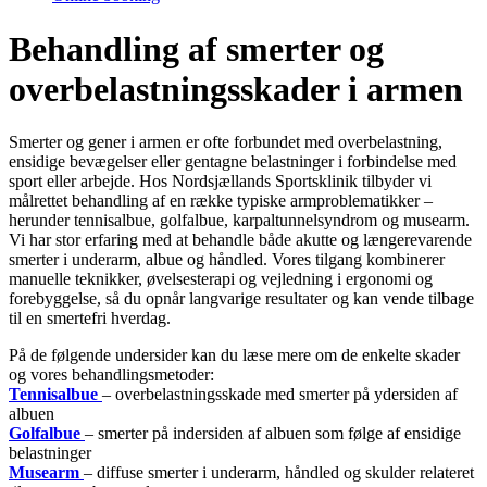
Behandling af smerter og
overbelastningsskader i armen
Smerter og gener i armen er ofte forbundet med overbelastning,
ensidige bevægelser eller gentagne belastninger i forbindelse med
sport eller arbejde. Hos Nordsjællands Sportsklinik tilbyder vi
målrettet behandling af en række typiske armproblematikker –
herunder tennisalbue, golfalbue, karpaltunnelsyndrom og musearm.
Vi har stor erfaring med at behandle både akutte og længerevarende
smerter i underarm, albue og håndled. Vores tilgang kombinerer
manuelle teknikker, øvelsesterapi og vejledning i ergonomi og
forebyggelse, så du opnår langvarige resultater og kan vende tilbage
til en smertefri hverdag.
På de følgende undersider kan du læse mere om de enkelte skader
og vores behandlingsmetoder:
Tennisalbue
– overbelastningsskade med smerter på ydersiden af
albuen
Golfalbue
– smerter på indersiden af albuen som følge af ensidige
belastninger
Musearm
– diffuse smerter i underarm, håndled og skulder relateret