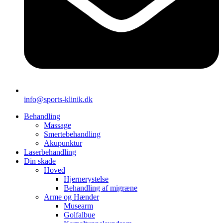
info@sports-klinik.dk
Behandling
Massage
Smertebehandling
Akupunktur
Laserbehandling
Din skade
Hoved
Hjernerystelse
Behandling af migræne
Arme og Hænder
Musearm
Golfalbue