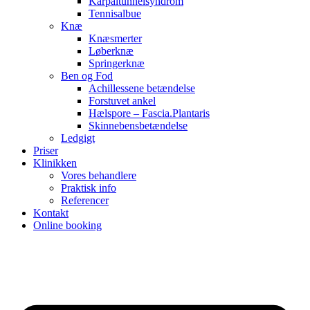
Karpaltunnelsyndrom
Tennisalbue
Knæ
Knæsmerter
Løberknæ
Springerknæ
Ben og Fod
Achillessene betændelse
Forstuvet ankel
Hælspore – Fascia.Plantaris
Skinnebensbetændelse
Ledgigt
Priser
Klinikken
Vores behandlere
Praktisk info
Referencer
Kontakt
Online booking