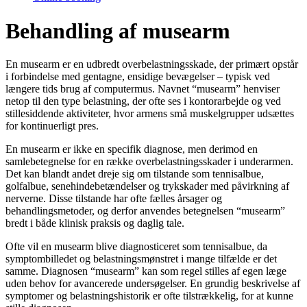
Behandling af musearm
En musearm er en udbredt overbelastningsskade, der primært opstår
i forbindelse med gentagne, ensidige bevægelser – typisk ved
længere tids brug af computermus. Navnet
“musearm”
henviser
netop til den type belastning, der ofte ses i kontorarbejde og ved
stillesiddende aktiviteter, hvor armens små muskelgrupper udsættes
for kontinuerligt pres.
En musearm er ikke en specifik diagnose, men derimod en
samlebetegnelse for en række overbelastningsskader i underarmen.
Det kan blandt andet dreje sig om tilstande som tennisalbue,
golfalbue, senehindebetændelser og trykskader med påvirkning af
nerverne. Disse tilstande har ofte fælles årsager og
behandlingsmetoder, og derfor anvendes betegnelsen
“musearm”
bredt i både klinisk praksis og daglig tale.
Ofte vil en musearm blive diagnosticeret som tennisalbue, da
symptombilledet og belastningsmønstret i mange tilfælde er det
samme. Diagnosen
“musearm”
kan som regel stilles af egen læge
uden behov for avancerede undersøgelser. En grundig beskrivelse af
symptomer og belastningshistorik er ofte tilstrækkelig, for at kunne