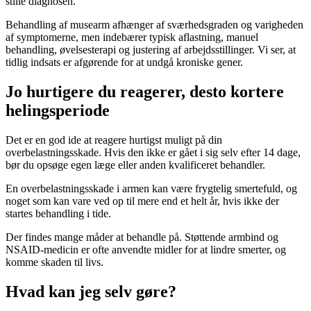
stille diagnosen.
Behandling af musearm afhænger af sværhedsgraden og varigheden
af symptomerne, men indebærer typisk aflastning, manuel
behandling, øvelsesterapi og justering af arbejdsstillinger.
Vi ser, at
tidlig indsats er afgørende for at undgå kroniske
gener.
Jo hurtigere du reagerer, desto kortere
helingsperiode
Det er en god ide at reagere hurtigst muligt på din
overbelastningsskade. Hvis den ikke er gået i sig selv efter 14 dage,
bør du opsøge egen læge eller anden kvalificeret behandler.
En overbelastningsskade i armen kan være frygtelig smertefuld, og
noget som kan vare ved op til mere end et helt år, hvis ikke der
startes behandling i tide.
Der findes mange måder at behandle på. Støttende armbind og
NSAID-medicin er ofte anvendte midler for at lindre smerter, og
komme skaden til livs.
Hvad kan jeg selv gøre?