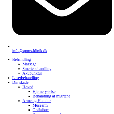
info@sports-klinik.dk
Behandling
Massage
Smertebehandling
Akupunktur
Laserbehandling
Din skade
Hoved
Hjernerystelse
Behandling af migræne
Arme og Hænder
Musearm
Golfalbue