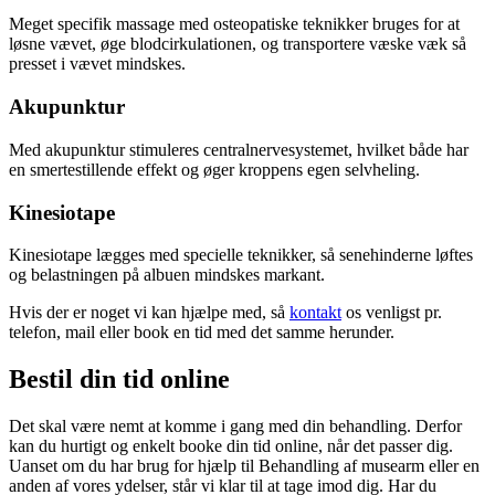
Meget specifik massage med osteopatiske teknikker bruges for at
løsne vævet, øge blodcirkulationen, og transportere væske væk så
presset i vævet mindskes.
Akupunktur
Med akupunktur stimuleres centralnervesystemet, hvilket både har
en smertestillende effekt og øger kroppens egen selvheling.
Kinesiotape
Kinesiotape lægges med specielle teknikker, så senehinderne løftes
og belastningen på albuen mindskes markant.
Hvis der er noget vi kan hjælpe med, så
kontakt
os venligst pr.
telefon, mail eller book en tid med det samme herunder.
Bestil din tid online
Det skal være nemt at komme i gang med din behandling. Derfor
kan du hurtigt og enkelt booke din tid online, når det passer dig.
Uanset om du har brug for hjælp til Behandling af musearm eller en
anden af vores ydelser, står vi klar til at tage imod dig. Har du