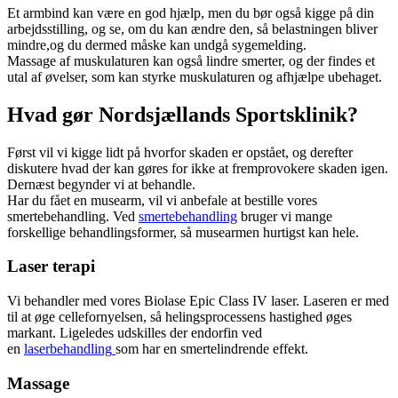
Et armbind kan være en god hjælp, men du bør også kigge på din
arbejdsstilling, og se, om du kan ændre den, så belastningen bliver
mindre,og du dermed måske kan undgå sygemelding.
Massage af muskulaturen kan også lindre
smerter
, og der findes et
utal af øvelser, som kan styrke muskulaturen og afhjælpe
ubehaget
.
Hvad gør Nordsjællands Sportsklinik?
Først vil vi kigge lidt på hvorfor skaden er opstået, og derefter
diskutere hvad der kan gøres for ikke at fremprovokere skaden igen.
Dernæst begynder vi at behandle.
Har du fået en musearm, vil vi anbefale at bestille vores
smertebehandling
. Ved
smertebehandling
bruger vi mange
forskellige behandlingsformer, så musearmen hurtigst
kan hele
.
Laser terapi
Vi behandler med vores Biolase Epic Class IV laser. Laseren er med
til at øge cellefornyelsen, så helingsprocessens hastighed øges
markant. Ligeledes udskilles der endorfin ved
en
laserbehandling
som har en smertelindrende effekt.
Massage