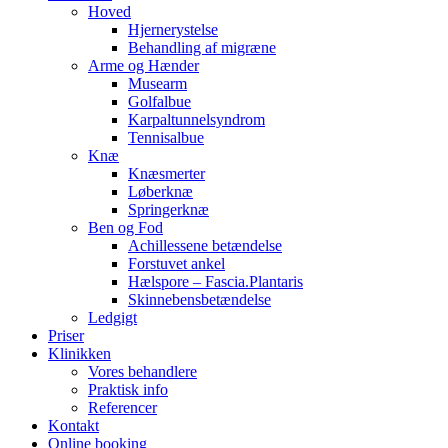
Hoved
Hjernerystelse
Behandling af migræne
Arme og Hænder
Musearm
Golfalbue
Karpaltunnelsyndrom
Tennisalbue
Knæ
Knæsmerter
Løberknæ
Springerknæ
Ben og Fod
Achillessene betændelse
Forstuvet ankel
Hælspore – Fascia.Plantaris
Skinnebensbetændelse
Ledgigt
Priser
Klinikken
Vores behandlere
Praktisk info
Referencer
Kontakt
Online booking